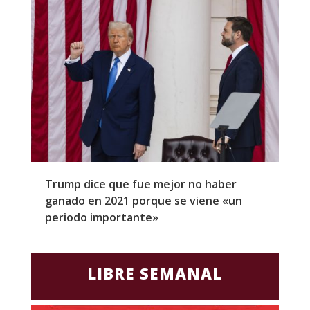
Trump dice que fue mejor no haber
Z
ganado en 2021 porque se viene «un
a
periodo importante»
E
LIBRE SEMANAL