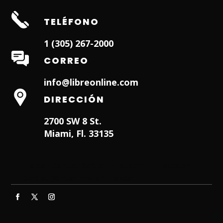
TELÉFONO
1 (305) 267-2000
CORREO
info@libreonline.com
DIRECCIÓN
2700 SW 8 St.
Miami, Fl. 33135
Hialeah Dentist
Dentist in Lauderhill FL
Weston
Dentist
Dentist in Miami Lakes