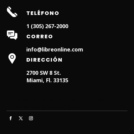
TELÉFONO
1 (305) 267-2000
CORREO
info@libreonline.com
DIRECCIÓN
2700 SW 8 St.
Miami, Fl. 33135
Hialeah Dentist
Dentist in Lauderhill FL
Weston
Dentist
Dentist in Miami Lakes