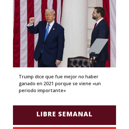
Trump dice que fue mejor no haber
Z
ganado en 2021 porque se viene «un
a
periodo importante»
E
LIBRE SEMANAL