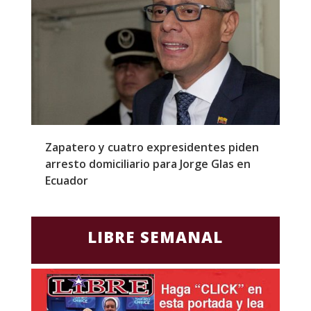
l
Zapatero y cuatro expresidentes piden
S
arresto domiciliario para Jorge Glas en
m
Ecuador
d
LIBRE SEMANAL