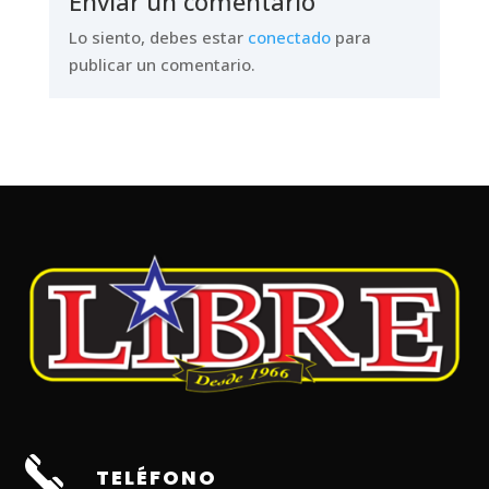
Enviar un comentario
Lo siento, debes estar
conectado
para
publicar un comentario.
TELÉFONO