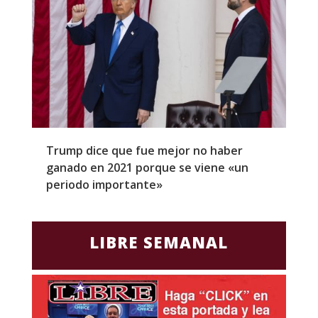
Trump dice que fue mejor no haber
Z
ganado en 2021 porque se viene «un
a
periodo importante»
E
LIBRE SEMANAL