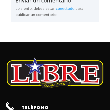
Enviar un comentario
Lo siento, debes estar
conectado
para
publicar un comentario.
TELÉFONO