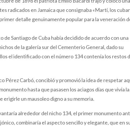
octubre de 1898 el patriota Emilio Bacardí trajo y colocó un
tes radicados en Jamaica que consignaba «Martí, los cuba
el primer detalle genuinamente popular para la veneración d
to de Santiago de Cuba había decidido de acuerdo con una
nichos de la galería sur del Cementerio General, dado su
llos el identificado con el número 134 contenía los restos 
ico Pérez Carbó, concibió y promovió la idea de respetar aq
 monumento hasta que pasasen los aciagos días que vivía la
e erigirle un mausoleo digno a su memoria.
evantaría alrededor del nicho 134, el primer monumento an
jónico, combinaría el aspecto sencillo y elegante, que en s