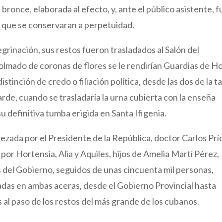
bronce, elaborada al efecto, y, ante el público asistente, f
 que se conservaran a perpetuidad.
rinación, sus restos fueron trasladados al Salón del
olmado de coronas de flores se le rendirían Guardias de H
distinción de credo o filiación política, desde las dos de la t
a tarde, cuando se trasladaría la urna cubierta con la enseña
su definitiva tumba erigida en Santa Ifigenia.
ada por el Presidente de la República, doctor Carlos Prí
r Hortensia, Alia y Aquiles, hijos de Amelia Martí Pérez,
s del Gobierno, seguidos de unas cincuenta mil personas,
adas en ambas aceras, desde el Gobierno Provincial hasta
s al paso de los restos del más grande de los cubanos.