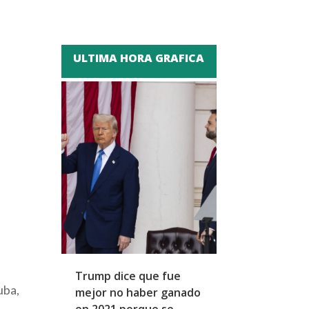
ULTIMA HORA GRAFICA
Trump dice que fue
Zapatero y cu
uba,
mejor no haber ganado
expresidentes
en 2021 porque se
arresto domicil