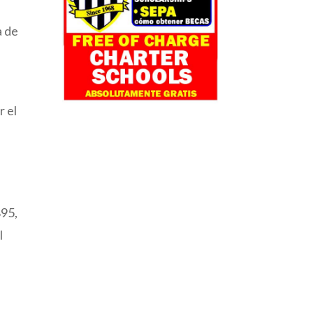
a de
r el
u
895,
l
e