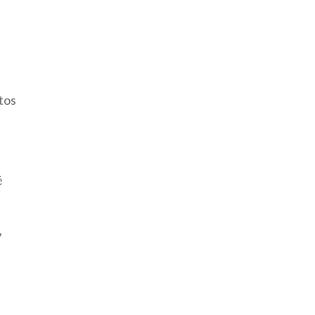
,
tos
é
7