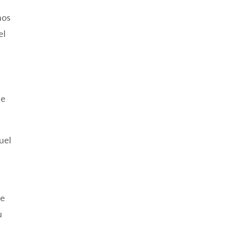
a
nos
el
de
uel
te
u