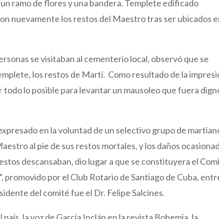
 un ramo de flores y una bandera. Templete edificado
on nuevamente los restos del Maestro tras ser ubicados 
ersonas se visitaban al cementerio local, observó que se
emplete, los restos de Martí. Como resultado de la impres
r todo lo posible para levantar un mausoleo que fuera dign
expresado en la voluntad de un selectivo grupo de martian
estro al pie de sus restos mortales, y los daños ocasiona
 estos descansaban, dio lugar a que se constituyera el Com
, promovido por el Club Rotario de Santiago de Cuba, entr
esidente del comité fue el Dr. Felipe Salcines.
país, la voz de García Inclán en la revista Bohemia, la