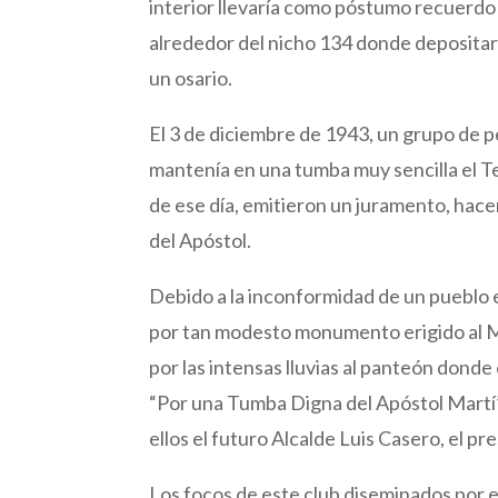
interior llevaría como póstumo recuerdo
alrededor del nicho 134 donde depositar
un osario.
El 3 de diciembre de 1943, un grupo de p
mantenía en una tumba muy sencilla el T
de ese día, emitieron un juramento, hace
del Apóstol.
Debido a la inconformidad de un pueblo 
por tan modesto monumento erigido al Ma
por las intensas lluvias al panteón donde
“Por una Tumba Digna del Apóstol Martí”
ellos el futuro Alcalde Luis Casero, el pr
Los focos de este club diseminados por el 