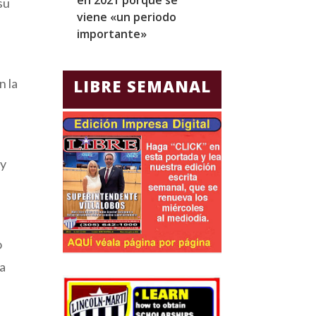
su
viene «un periodo
para Jorge Gla
importante»
Ecuador
o
n la
LIBRE SEMANAL
oy
o
la