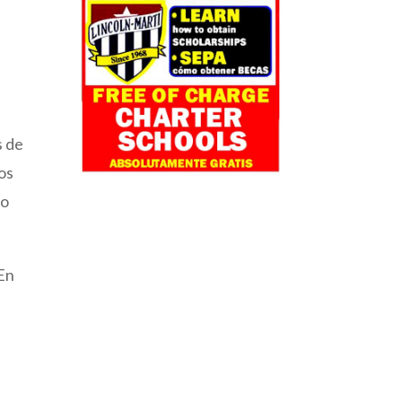
s de
los
bo
 En
: