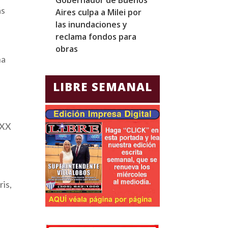
ás
Aires culpa a Milei por
homólogo emir
las inundaciones y
fortalecer laz
reclama fondos para
diplomáticos y
obras
comerciales
na
LIBRE SEMANAL
 XX
ris,