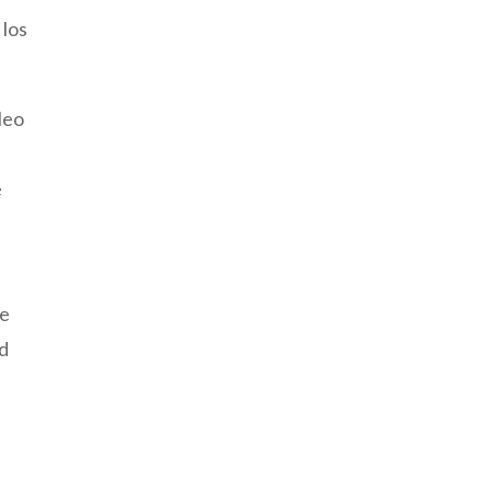
 los
leo
e
ue
ad
o