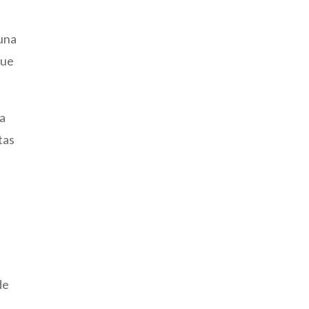
 una
que
na
tas
a
de