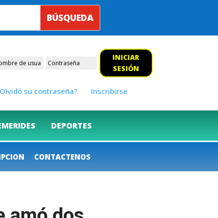
INICIAR
SESIÓN
Olvidó su contraseña?
Inscribirse
EMERIDES
DEPORTES
IPCION
CONTACTENOS
ue amó dos