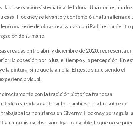
: la observación sistemática de la luna. Una noche, una luz
su casa. Hockney se levantó y contempló una luna llena de
denó una serie de obras realizadas con iPad, herramienta 
ongación de su mano.
zas creadas entre abril y diciembre de 2020, representa u
ior: la obsesión por la luz, el tiempo y la percepción. En es
e la pintura, sino que la amplía. El gesto sigue siendo el
 experiencia visual.
indirectamente con la tradición pictórica francesa,
edicó su vida a capturar los cambios de la luz sobre un
s trabajaba los nenúfares en Giverny, Hockney perseguía l
ían una misma obsesión: fijar lo inasible, lo que no se pue