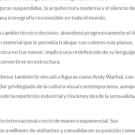
guras suspendidas, la arquitectura moderna y el silencio de
una iconografía reconocible en todo el mundo.
un cambio técnico decisivo: abandonó progresivamente el ó
n material que le permitía trabajar con colores más planos,
écnica no fue menor; implicó una redefinición de su lenguaj
a convertirse en estructura.
idense también lo vinculó a figuras como Andy Warhol, con
dor privilegiado de la cultura visual contemporánea, aunq
esde la repetición industrial y Hockney desde la sensualid
nto internacional creció de manera exponencial. Sus
n a millones de visitantes y consolidaron su posición com