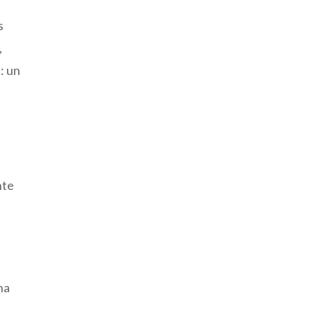
s
,
: un
ó
nte
na