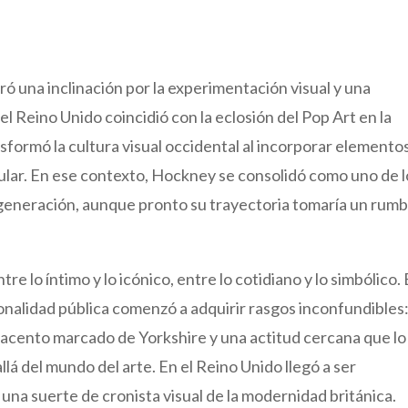
 una inclinación por la experimentación visual y una
l Reino Unido coincidió con la eclosión del Pop Art en la
formó la cultura visual occidental al incorporar elemento
opular. En ese contexto, Hockney se consolidó como uno de 
u generación, aunque pronto su trayectoria tomaría un rum
re lo íntimo y lo icónico, entre lo cotidiano y lo simbólico.
rsonalidad pública comenzó a adquirir rasgos inconfundibles
u acento marcado de Yorkshire y una actitud cercana que lo
llá del mundo del arte. En el Reino Unido llegó a ser
 una suerte de cronista visual de la modernidad británica.