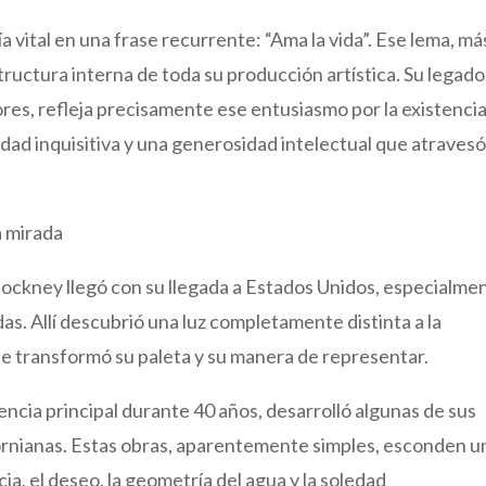
ofía vital en una frase recurrente: “Ama la vida”. Ese lema, má
uctura interna de toda su producción artística. Su legado
res, refleja precisamente ese entusiasmo por la existencia
dad inquisitiva y una generosidad intelectual que atraves
a mirada
 Hockney llegó con su llegada a Estados Unidos, especialme
as. Allí descubrió una luz completamente distinta a la
, que transformó su paleta y su manera de representar.
ncia principal durante 40 años, desarrolló algunas de sus
fornianas. Estas obras, aparentemente simples, esconden u
ia, el deseo, la geometría del agua y la soledad