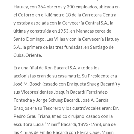
Hatuey, con 364 obreros y 300 empleados, ubicada en
el Cotorro en el kilómetro 18 de la Carretera Central
y estaba asociada con la Cervecería Central S.A., la
última y construida en 1953, en Manacas cerca de
Santo Domingo, Las Villas y con la Cervecería Hatuey
S.A., la primera de las tres fundadas, en Santiago de
Cuba, Oriente.
Era una filial de Ron Bacardí S.A. y todos los
accionistas eran de su casa matriz. Su Presidente era
José M. Bosch (casado con Enriqueta Shueg Bacardí) y
sus Vicepresidentes Joaquín Bacardí Fernández-
Fontecha y Jorge Schueg Bacardí. José A. García
Braojos era su Tesorero y los cuatroVocales eran: Dr.
Pedro Grau Triana, (médico cirujano, casado con la
escultora Lucía “Mimín” Bacardí, 1893-1988, una de
las 4 hijas de Emilio Bacardí con Elvira Cape, Mimín