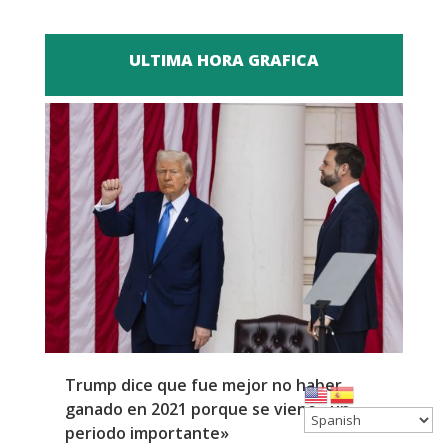
ULTIMA HORA GRAFICA
Trump dice que fue mejor no haber
Z
ganado en 2021 porque se viene «un
a
periodo importante»
E