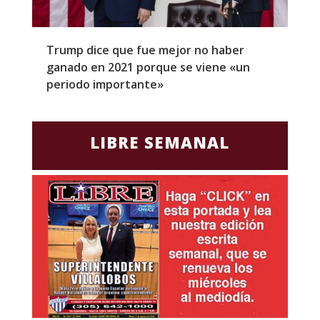
Trump dice que fue mejor no haber
Z
ganado en 2021 porque se viene «un
a
periodo importante»
E
LIBRE SEMANAL