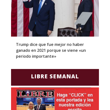
Trump dice que fue mejor no haber
Z
ganado en 2021 porque se viene «un
a
periodo importante»
E
LIBRE SEMANAL