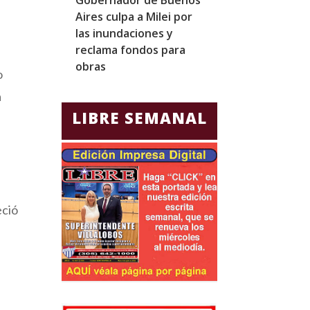
Aires culpa a Milei por
homólogo emir
las inundaciones y
fortalecer laz
reclama fondos para
diplomáticos y
obras
comerciales
o
a
LIBRE SEMANAL
eció