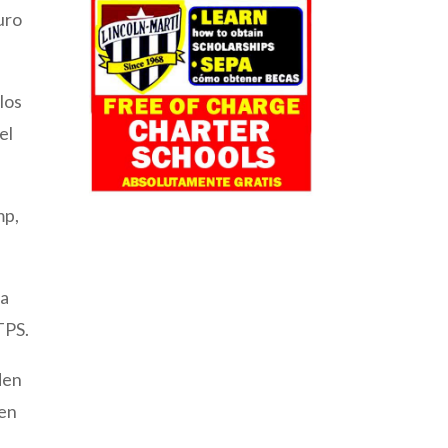
uro
los
el
mp,
la
TPS.
den
men