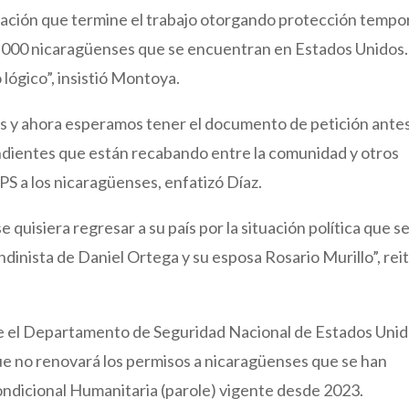
ación que termine el trabajo otorgando protección tempo
0,000 nicaragüenses que se encuentran en Estados Unidos.
 lógico”, insistió Montoya.
s y ahora esperamos tener el documento de petición ante
ondientes que están recabando entre la comunidad y otros
S a los nicaragüenses, enfatizó Díaz.
uisiera regresar a su país por la situación política que s
ndinista de Daniel Ortega y su esposa Rosario Murillo”, rei
e el Departamento de Seguridad Nacional de Estados Uni
que no renovará los permisos a nicaragüenses que se han
ndicional Humanitaria (parole) vigente desde 2023.