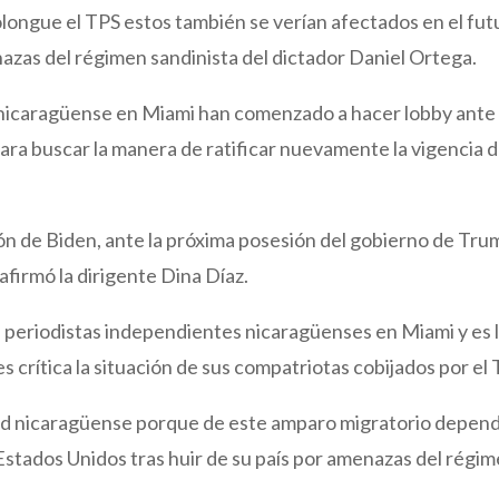
olongue el TPS estos también se verían afectados en el fut
azas del régimen sandinista del dictador Daniel Ortega.
io nicaragüense en Miami han comenzado a hacer lobby ante 
ra buscar la manera de ratificar nuevamente la vigencia d
ión de Biden, ante la próxima posesión del gobierno de Tru
afirmó la dirigente Dina Díaz.
e periodistas independientes nicaragüenses en Miami y es 
s crítica la situación de sus compatriotas cobijados por el 
dad nicaragüense porque de este amparo migratorio depen
 Estados Unidos tras huir de su país por amenazas del régi