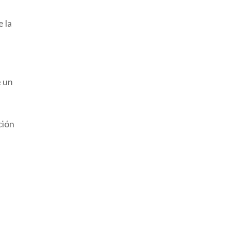
 la
e un
ción