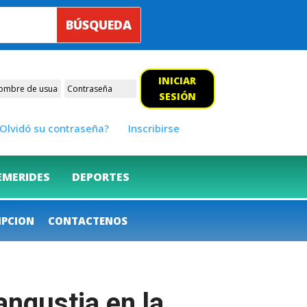
INICIAR
SESIÓN
Olvidó su contraseña?
Inscribirse
EMERIDES
DEPORTES
IPCION
CONTACTENOS
angustia en la