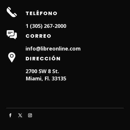
TELÉFONO
1 (305) 267-2000
CORREO
info@libreonline.com
DIRECCIÓN
2700 SW 8 St.
Miami, Fl. 33135
Hialeah Dentist
Dentist in Lauderhill FL
Weston
Dentist
Dentist in Miami Lakes