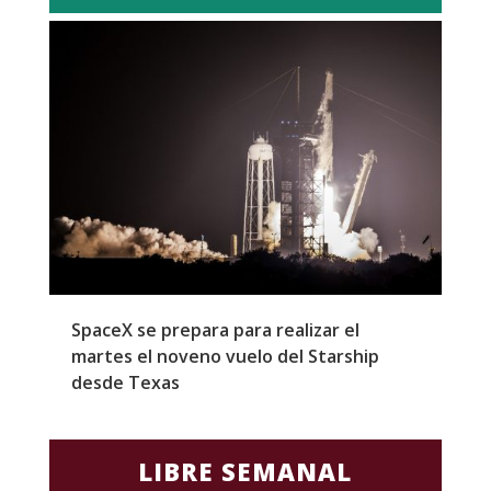
SpaceX se prepara para realizar el
G
martes el noveno vuelo del Starship
M
desde Texas
f
LIBRE SEMANAL