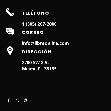
TELÉFONO
1 (305) 267-2000
CORREO
info@libreonline.com
DIRECCIÓN
2700 SW 8 St.
Miami, Fl. 33135
Hialeah Dentist
Dentist in Lauderhill FL
Weston
Dentist
Dentist in Miami Lakes