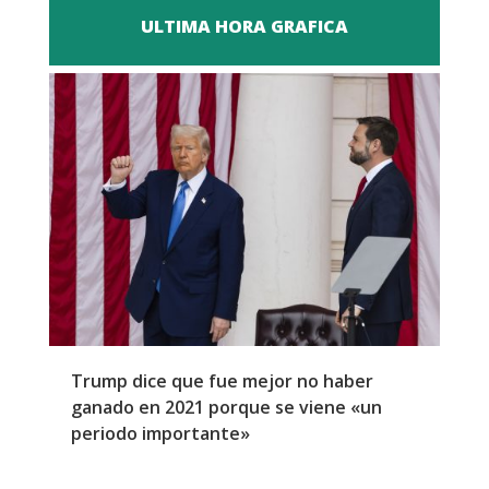
ULTIMA HORA GRAFICA
Trump dice que fue mejor no haber
Z
ganado en 2021 porque se viene «un
a
periodo importante»
E