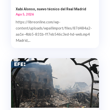
Xabi Alonso, nuevo técnico del Real Madrid
Ago 5, 2026
https://libreonline.com/wp-
content/uploads/wpallimport/files/87d484a2-
aa1e-4bb5-831b-ff7eb546c3ed-hd-web.mp4
Madrid,...