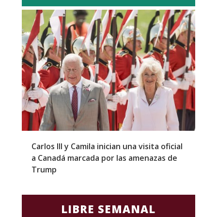
Carlos III y Camila inician una visita oficial
T
a Canadá marcada por las amenazas de
g
Trump
p
LIBRE SEMANAL