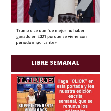
Trump dice que fue mejor no haber
Z
ganado en 2021 porque se viene «un
a
periodo importante»
E
LIBRE SEMANAL