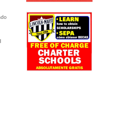
zado
l