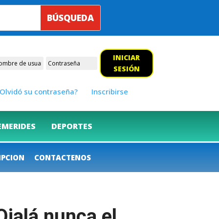
INICIAR
SESIÓN
Olvidó su contraseña?
Inscribirse
EMERIDES
DEPORTES
IPCION
CONTACTENOS
Ojalá nunca el