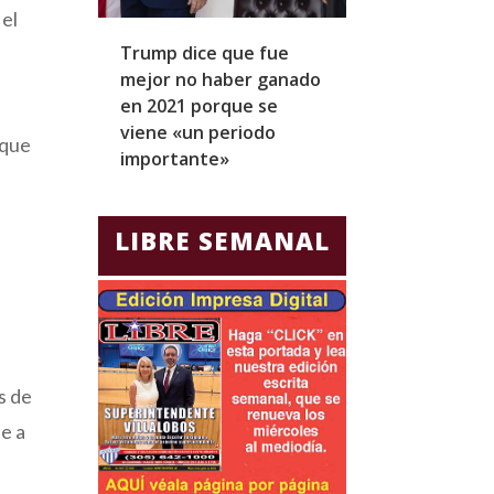
 el
Trump dice que fue
Zapatero y cu
mejor no haber ganado
expresidentes
en 2021 porque se
arresto domicil
viene «un periodo
para Jorge Gla
 que
importante»
Ecuador
LIBRE SEMANAL
s de
e a