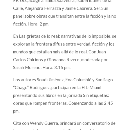
EE. UU., acoge a Naida Saavedra, Isabel Ibáñez de la
Calle, Alejandra Ferrazza y Jaime Cabrera. Será un
panel sobre obras que transitan entre la ficción y la no
ficción. Hora: 2 pm.
En Las grietas de lo real: narrativas de lo imposible, se
exploran la frontera difusa entre verdad, ficción y los
mundos que estallan más allá de lo real. Con Juan
Carlos Chirinos y Giovanna Rivero, moderada por
Sarah Moreno. Hora: 3:15 pm.
Los autores Soudi Jiménez, Ena Columbié y Santiago
“Chago” Rodríguez, participan en la FIL-Miami
presentando sus libros en la jornada Sin etiquetas:
obras que rompen fronteras. Comenzando a las 2:45
pm.
Cita con Wendy Guerra, brindará un conversatorio de