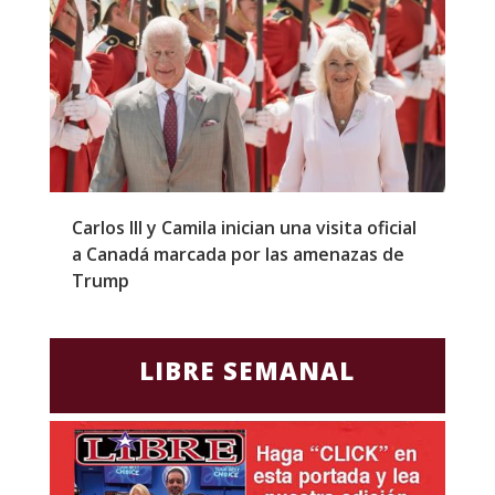
Carlos III y Camila inician una visita oficial
T
a Canadá marcada por las amenazas de
g
Trump
p
LIBRE SEMANAL