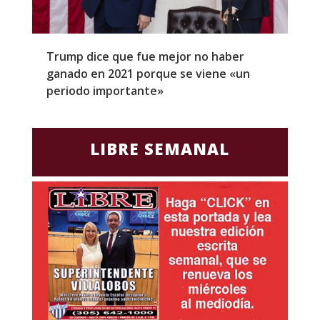
Trump dice que fue mejor no haber
Z
ganado en 2021 porque se viene «un
a
periodo importante»
E
LIBRE SEMANAL