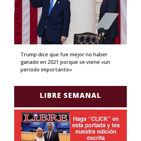
Trump dice que fue mejor no haber
Z
ganado en 2021 porque se viene «un
a
periodo importante»
E
LIBRE SEMANAL