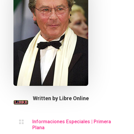
Written by
Libre Online

Informaciones Especiales
|
Primera
Plana