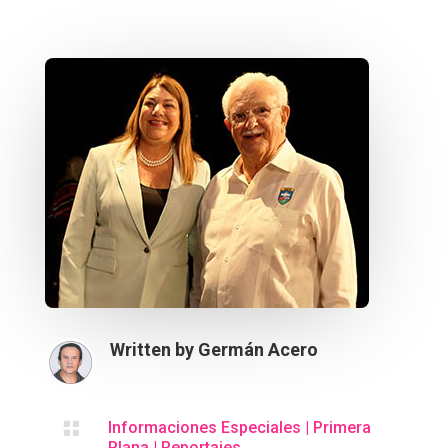
Written by
Germán Acero

Informaciones Especiales
|
Primera
Plana
|
Reportajes