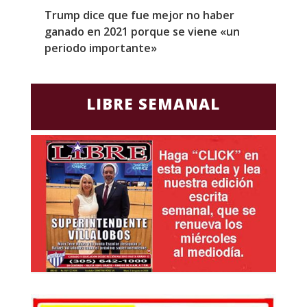
Trump dice que fue mejor no haber
Z
ganado en 2021 porque se viene «un
a
periodo importante»
E
LIBRE SEMANAL