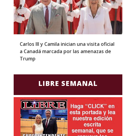
Carlos III y Camila inician una visita oficial
T
a Canadá marcada por las amenazas de
g
Trump
p
LIBRE SEMANAL