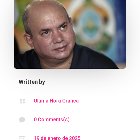
Written by

Ultima Hora Grafica

0 Comments(s)

19 de enero de 2025