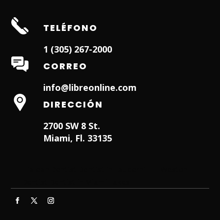
TELÉFONO
1 (305) 267-2000
CORREO
info@libreonline.com
DIRECCIÓN
2700 SW 8 St.
Miami, Fl. 33135
Hialeah Dentist
Dentist in Lauderhill FL
Weston
Dentist
Dentist in Miami Lakes