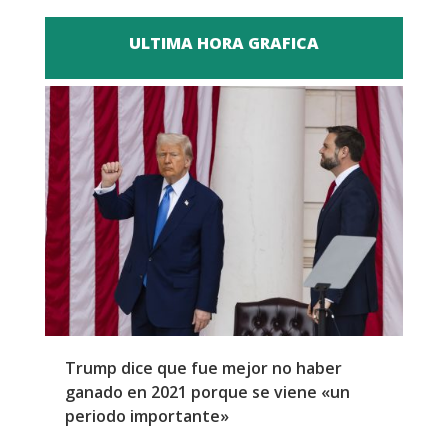
ULTIMA HORA GRAFICA
Trump dice que fue mejor no haber
Z
ganado en 2021 porque se viene «un
a
periodo importante»
E