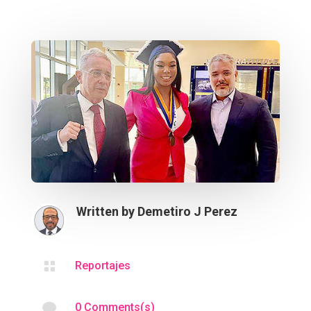
Written by
Demetiro J Perez

Reportajes

0 Comments(s)