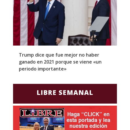
Trump dice que fue mejor no haber
Z
ganado en 2021 porque se viene «un
a
periodo importante»
E
LIBRE SEMANAL