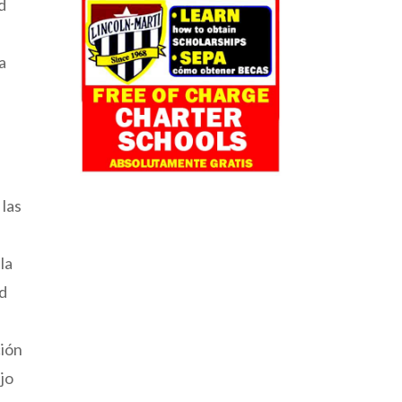
d
a
 las
la
ad
ción
ejo