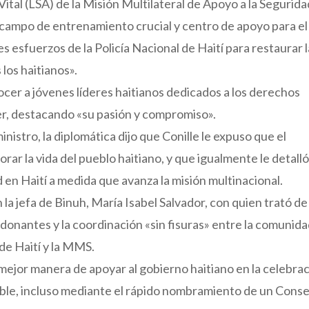
ital (LSA) de la Misión Multilateral de Apoyo a la Segurida
 campo de entrenamiento crucial y centro de apoyo para el
s esfuerzos de la Policía Nacional de Haití para restaurar l
 los haitianos».
ocer a jóvenes líderes haitianos dedicados a los derechos
r, destacando «su pasión y compromiso».
nistro, la diplomática dijo que Conille le expuso que el
rar la vida del pueblo haitiano, y que igualmente le detalló
en Haití a medida que avanza la misión multinacional.
a jefa de Binuh, María Isabel Salvador, con quien trató de 
donantes y la coordinación «sin fisuras» entre la comunid
de Haití y la MMS.
mejor manera de apoyar al gobierno haitiano en la celebra
osible, incluso mediante el rápido nombramiento de un Cons