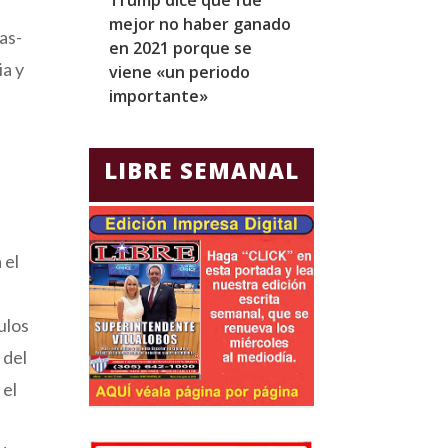
mejor no haber ganado
expresidentes
as-
en 2021 porque se
arresto domicil
ia y
viene «un periodo
para Jorge Gla
importante»
Ecuador
LIBRE SEMANAL
 el
ulos
 del
 el