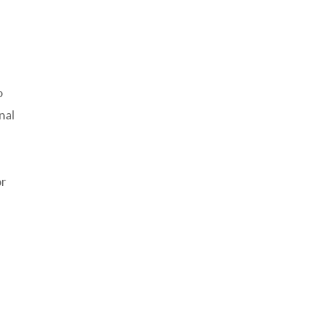
o
nal
or