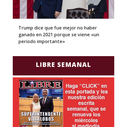
Trump dice que fue mejor no haber
Z
ganado en 2021 porque se viene «un
a
periodo importante»
E
LIBRE SEMANAL