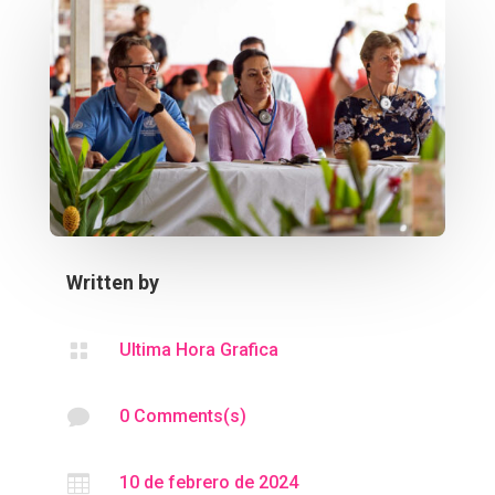
Written by

Ultima Hora Grafica

0 Comments(s)

10 de febrero de 2024