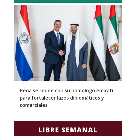
Peña se reúne con su homólogo emiratí
C
para fortalecer lazos diplomáticos y
a
comerciales
LIBRE SEMANAL