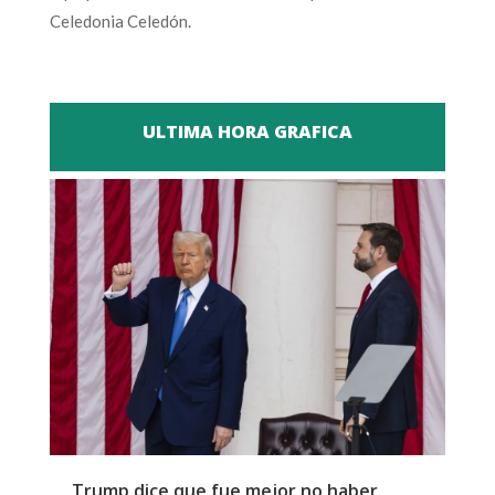
Celedonia Celedón.
ULTIMA HORA GRAFICA
Trump dice que fue mejor no haber
Z