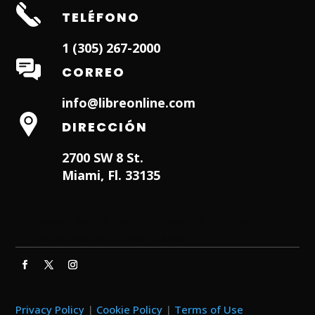
TELÉFONO
1 (305) 267-2000
CORREO
info@libreonline.com
DIRECCIÓN
2700 SW 8 St.
Miami, Fl. 33135
Hialeah Dentist
Dentist in Lauderhill FL
Weston
Dentist
Dentist in Miami Lakes
Privacy Policy
|
Cookie Policy
|
Terms of Use