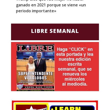
ganado en 2021 porque se viene «un
a
periodo importante»
E
LIBRE SEMANAL