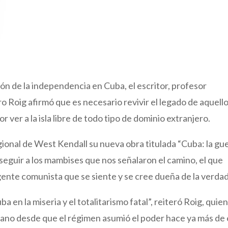
ón de la independencia en Cuba, el escritor, profesor
 Roig afirmó que es necesario revivir el legado de aquell
 ver a la isla libre de todo tipo de dominio extranjero.
gional de West Kendall su nueva obra titulada “Cuba: la gu
seguir a los mambises que nos señalaron el camino, el que
nte comunista que se siente y se cree dueña de la verdad
 en la miseria y el totalitarismo fatal”, reiteró Roig, quie
ano desde que el régimen asumió el poder hace ya más de