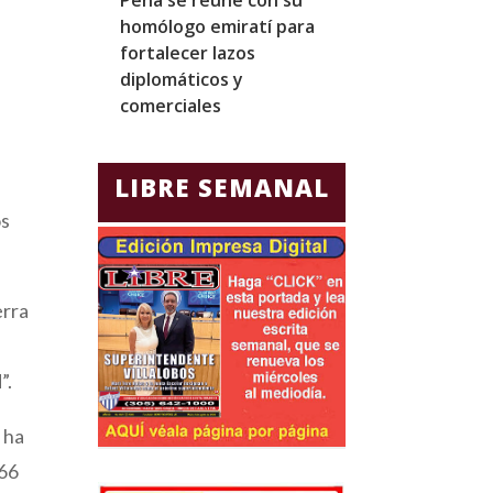
homólogo emiratí para
una visita ofici
fortalecer lazos
Canadá marcad
diplomáticos y
amenazas de 
comerciales
LIBRE SEMANAL
os
erra
”.
n ha
 66