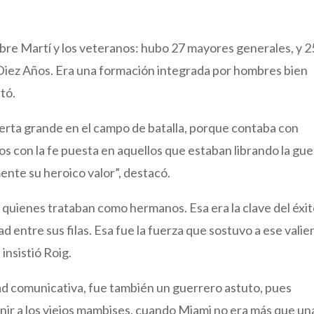
sobre Martí y los veteranos: hubo 27 mayores generales, y 2
s Diez Años. Era una formación integrada por hombres bien
ltó.
puerta grande en el campo de batalla, porque contaba con
os con la fe puesta en aquellos que estaban librando la gue
te su heroico valor”, destacó.
quienes trataban como hermanos. Esa era la clave del éxi
dad entre sus filas. Esa fue la fuerza que sostuvo a ese valie
 insistió Roig.
dad comunicativa, fue también un guerrero astuto, pues
nir a los viejos mambises, cuando Miami no era más que un