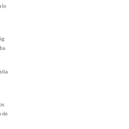
 lo
ig
uba
stia
los
o de