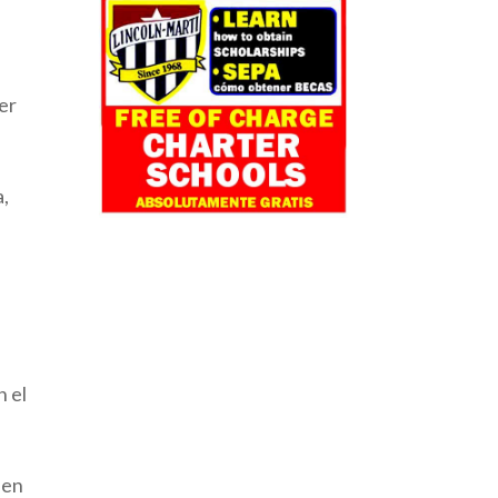
er
a,
n el
 en