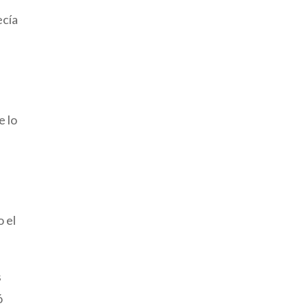
ecía
e lo
 el
s
ó