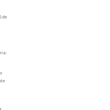
5 de
rra:
to
nte
a