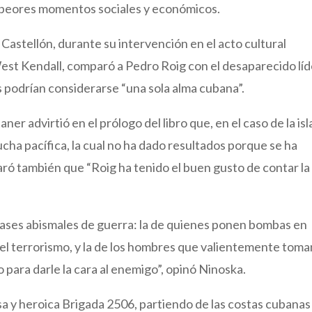
s peores momentos sociales y económicos.
 Castellón, durante su intervención en el acto cultural
West Kendall, comparó a Pedro Roig con el desaparecido líd
podrían considerarse “una sola alma cubana”.
r advirtió en el prólogo del libro que, en el caso de la isl
cha pacífica, la cual no ha dado resultados porque se ha
ró también que “Roig ha tenido el buen gusto de contar la
.
clases abismales de guerra: la de quienes ponen bombas en
 el terrorismo, y la de los hombres que valientemente toma
 para darle la cara al enemigo”, opinó Ninoska.
a y heroica Brigada 2506, partiendo de las costas cubanas