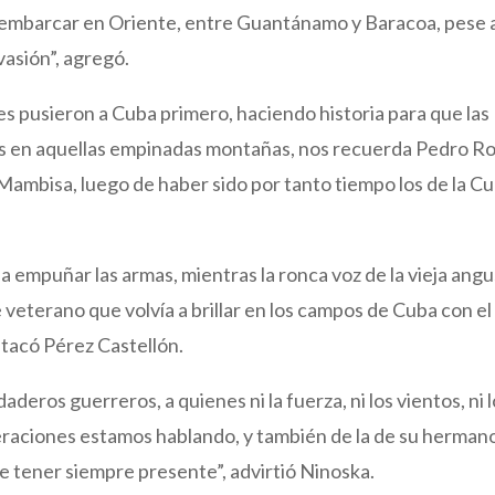
esembarcar en Oriente, entre Guantánamo y Baracoa, pese a
asión”, agregó.
es pusieron a Cuba primero, haciendo historia para que las
os en aquellas empinadas montañas, nos recuerda Pedro Ro
Mambisa, luego de haber sido por tanto tiempo los de la C
a empuñar las armas, mientras la ronca voz de la vieja angu
 veterano que volvía a brillar en los campos de Cuba con el
stacó Pérez Castellón.
rdaderos guerreros, a quienes ni la fuerza, ni los vientos, ni 
eraciones estamos hablando, y también de la de su herman
e tener siempre presente”, advirtió Ninoska.