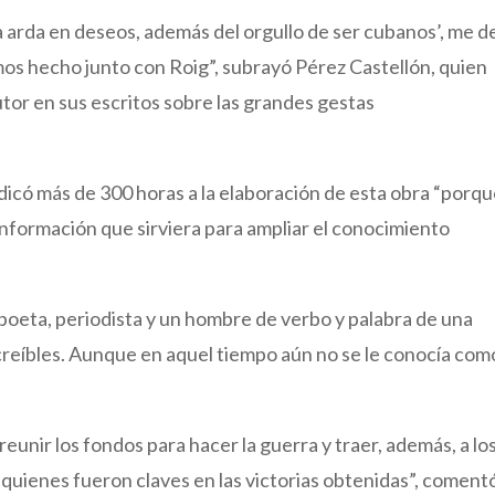
ba arda en deseos, además del orgullo de ser cubanos’, me d
os hecho junto con Roig”, subrayó Pérez Castellón, quien
autor en sus escritos sobre las grandes gestas
icó más de 300 horas a la elaboración de esta obra “porqu
información que sirviera para ampliar el conocimiento
poeta, periodista y un hombre de verbo y palabra de una
reíbles. Aunque en aquel tiempo aún no se le conocía como
reunir los fondos para hacer la guerra y traer, además, a lo
 quienes fueron claves en las victorias obtenidas”, coment