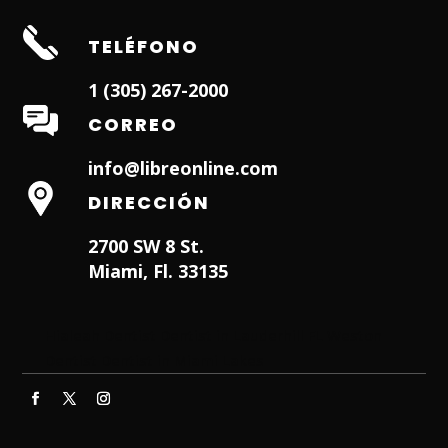
TELÉFONO
1 (305) 267-2000
CORREO
info@libreonline.com
DIRECCIÓN
2700 SW 8 St.
Miami, Fl. 33135
Hialeah Dentist
Dentist in Lauderhill FL
Weston
Dentist
Dentist in Miami Lakes