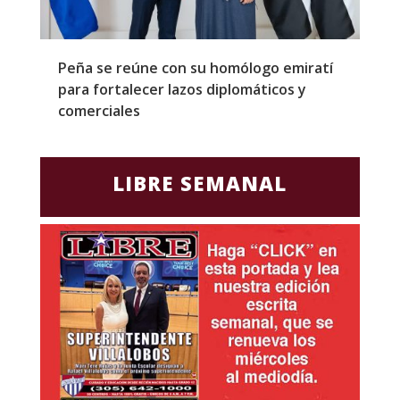
Peña se reúne con su homólogo emiratí
C
para fortalecer lazos diplomáticos y
a
comerciales
LIBRE SEMANAL