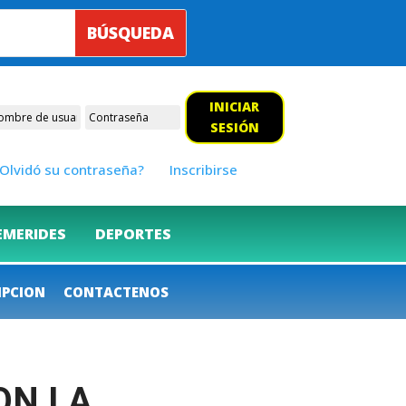
INICIAR
SESIÓN
Olvidó su contraseña?
Inscribirse
EMERIDES
DEPORTES
IPCION
CONTACTENOS
CON LA