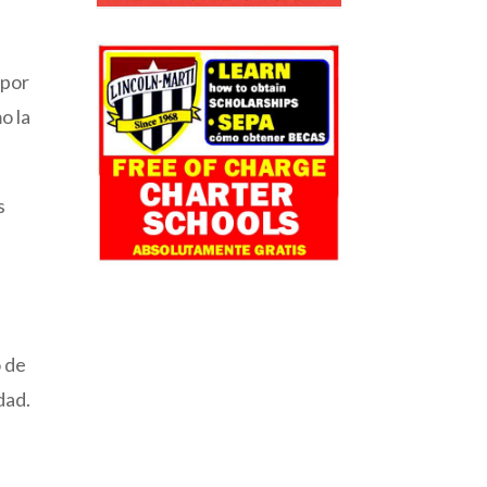
 por
o la
s
o de
dad.