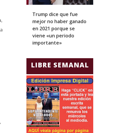
Trump dice que fue
Zapatero y cu
a,
mejor no haber ganado
expresidentes
en 2021 porque se
arresto domicil
ba
viene «un periodo
para Jorge Gla
importante»
Ecuador
LIBRE SEMANAL
,