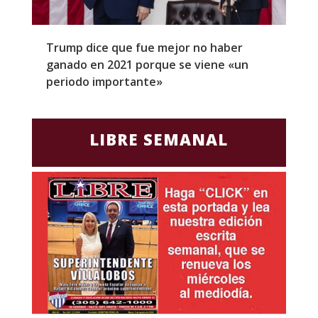
Trump dice que fue mejor no haber
Z
ganado en 2021 porque se viene «un
a
periodo importante»
E
LIBRE SEMANAL