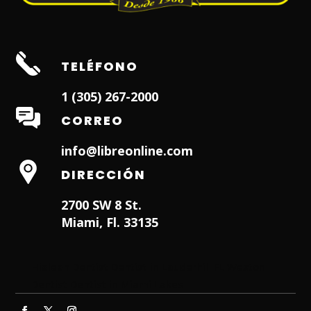
TELÉFONO
1 (305) 267-2000
CORREO
info@libreonline.com
DIRECCIÓN
2700 SW 8 St.
Miami, Fl. 33135
Hialeah Dentist
Dentist in Lauderhill FL
Weston
Dentist
Dentist in Miami Lakes