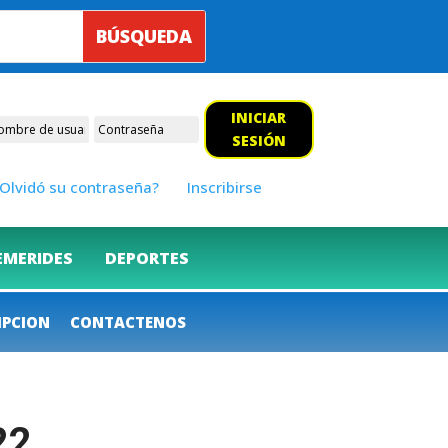
INICIAR
SESIÓN
Olvidó su contraseña?
Inscribirse
EMERIDES
DEPORTES
IPCION
CONTACTENOS
22