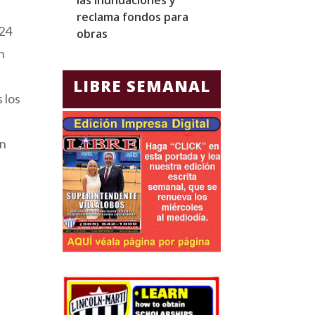
reclama fondos para
diplomáticos y
924
obras
comerciales
n
LIBRE SEMANAL
 los
ón