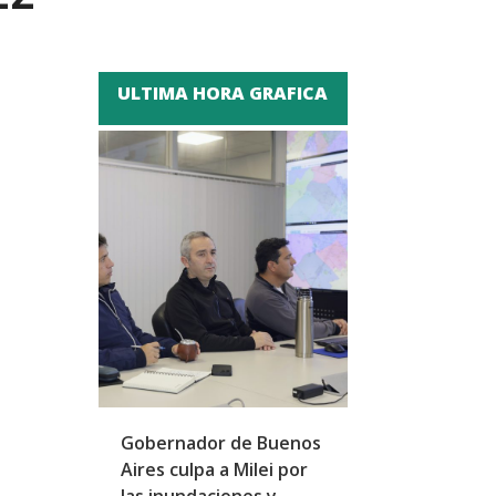
ULTIMA HORA GRAFICA
Gobernador de Buenos
Peña se reúne
Aires culpa a Milei por
homólogo emir
las inundaciones y
fortalecer laz