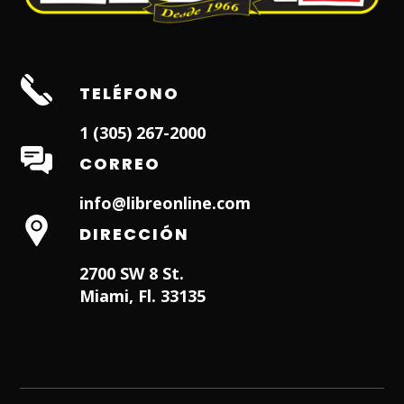
TELÉFONO
1 (305) 267-2000
CORREO
info@libreonline.com
DIRECCIÓN
2700 SW 8 St.
Miami, Fl. 33135
Hialeah Dentist
Dentist in Lauderhill FL
Weston
Dentist
Dentist in Miami Lakes