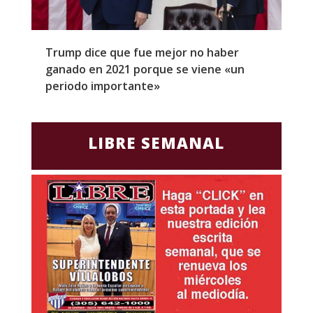
Trump dice que fue mejor no haber
Z
ganado en 2021 porque se viene «un
a
periodo importante»
E
LIBRE SEMANAL