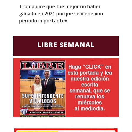
Trump dice que fue mejor no haber
Z
ganado en 2021 porque se viene «un
a
periodo importante»
E
LIBRE SEMANAL