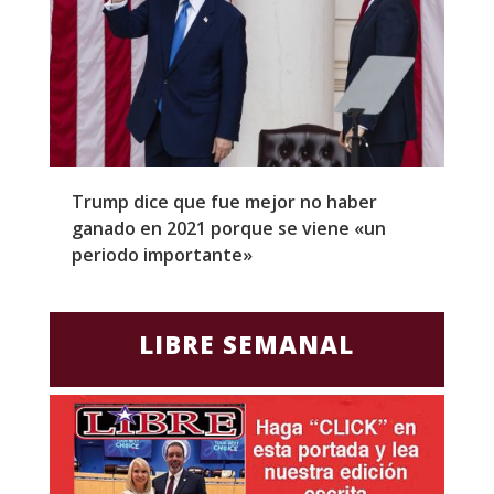
Trump dice que fue mejor no haber
Z
ganado en 2021 porque se viene «un
a
periodo importante»
E
LIBRE SEMANAL