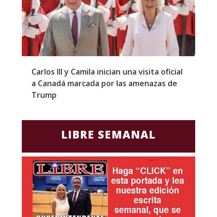
Carlos III y Camila inician una visita oficial
T
a Canadá marcada por las amenazas de
g
Trump
p
LIBRE SEMANAL