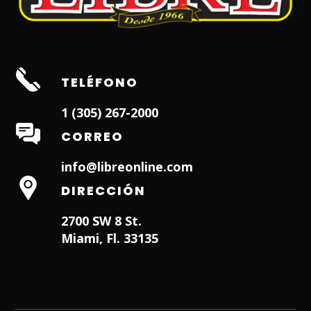
TELÉFONO
1 (305) 267-2000
CORREO
info@libreonline.com
DIRECCIÓN
2700 SW 8 St.
Miami, Fl. 33135
Hialeah Dentist
Dentist in Lauderhill FL
Weston
Dentist
Dentist in Miami Lakes