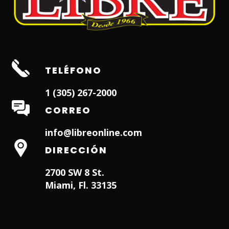
TELÉFONO
1 (305) 267-2000
CORREO
info@libreonline.com
DIRECCIÓN
2700 SW 8 St.
Miami, Fl. 33135
Hialeah Dentist
Dentist in Lauderhill FL
Weston