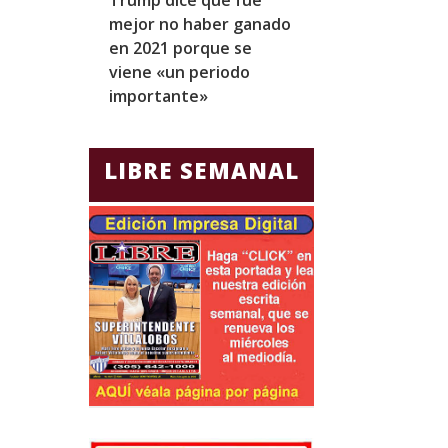
mejor no haber ganado
expresidentes
en 2021 porque se
arresto domicil
viene «un periodo
para Jorge Gla
importante»
Ecuador
LIBRE SEMANAL