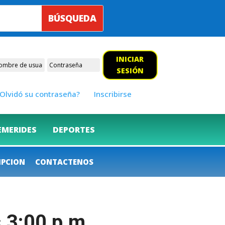
INICIAR
SESIÓN
Olvidó su contraseña?
Inscribirse
EMERIDES
DEPORTES
IPCION
CONTACTENOS
 3:00 p.m..,