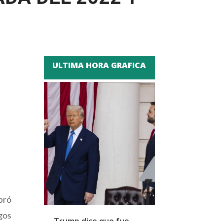
ULTIMA HORA GRAFICA
ebró
sgos
Trump dice que fue
Zapatero y cu