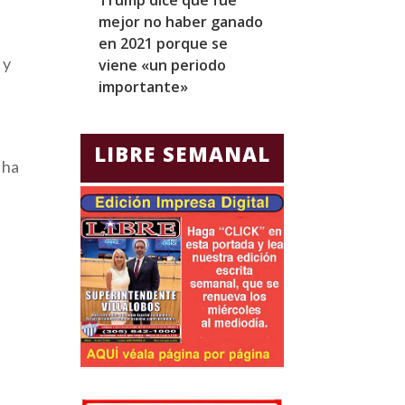
mejor no haber ganado
expresidentes
en 2021 porque se
arresto domicil
 y
viene «un periodo
para Jorge Gla
importante»
Ecuador
LIBRE SEMANAL
 ha