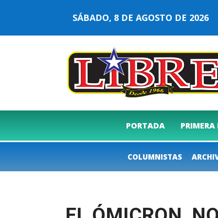
SÁBADO, 8 DE AGOSTO DE 202
PORTADA
PRIMERA
COLUMNISTAS
ARCHI
EL ÓMICRON, NO