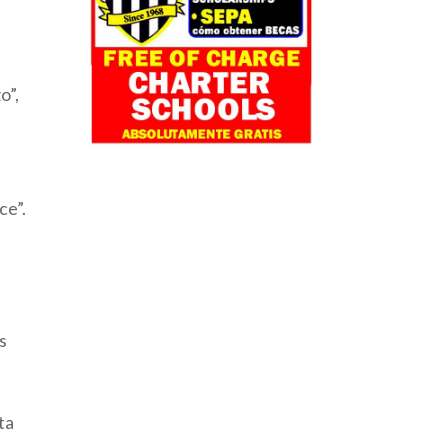
o”,
ce”.
s
ta