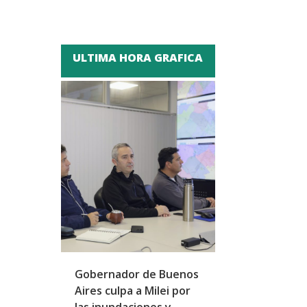
ULTIMA HORA GRAFICA
Gobernador de Buenos
Peña se reúne
Aires culpa a Milei por
homólogo emir
las inundaciones y
fortalecer laz