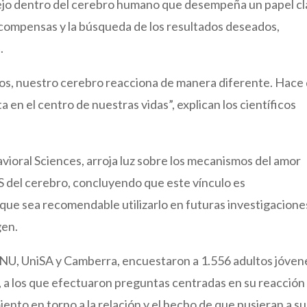
plejo dentro del cerebro humano que desempeña un papel c
ecompensas y la búsqueda de los resultados deseados,
.
s, nuestro cerebro reacciona de manera diferente. Hace
 en el centro de nuestras vidas”, explican los científicos
avioral Sciences, arroja luz sobre los mecanismos del amor
S del cerebro, concluyendo que este vínculo es
ue sea recomendable utilizarlo en futuras investigacione
gen.
 ANU, UniSA y Camberra, encuestaron a 1.556 adultos jóven
 a los que efectuaron preguntas centradas en su reacción
ento en torno a la relación y el hecho de que pusieran a su