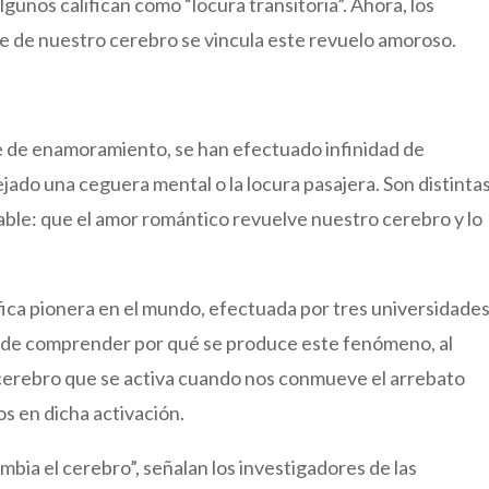
unos califican como “locura transitoria”. Ahora, los
te de nuestro cerebro se vincula este revuelo amoroso.
se de enamoramiento, se han efectuado infinidad de
jado una ceguera mental o la locura pasajera. Son distinta
le: que el amor romántico revuelve nuestro cerebro y lo
ífica pionera en el mundo, efectuada por tres universidade
a de comprender por qué se produce este fenómeno, al
 cerebro que se activa cuando nos conmueve el arrebato
s en dicha activación.
bia el cerebro”, señalan los investigadores de las