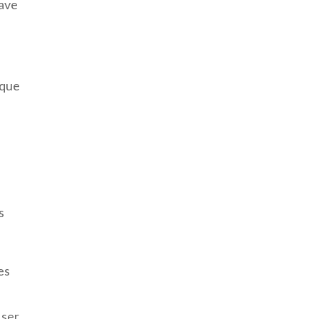
lave
 que
s
es
 ser