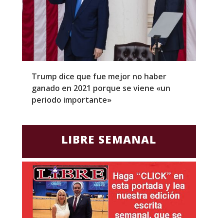
Trump dice que fue mejor no haber
Z
ganado en 2021 porque se viene «un
a
periodo importante»
E
LIBRE SEMANAL