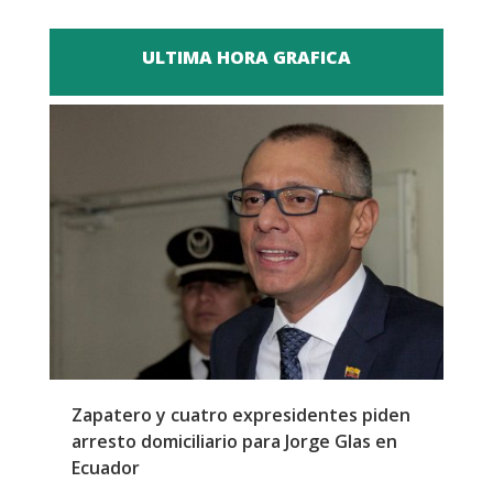
ULTIMA HORA GRAFICA
l
Zapatero y cuatro expresidentes piden
S
arresto domiciliario para Jorge Glas en
m
Ecuador
d