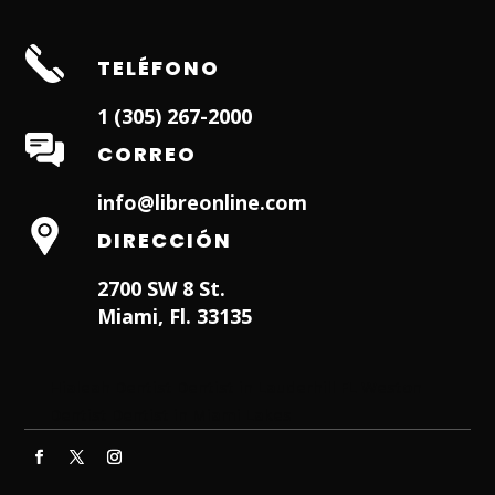
TELÉFONO
1 (305) 267-2000
CORREO
info@libreonline.com
DIRECCIÓN
2700 SW 8 St.
Miami, Fl. 33135
Hialeah Dentist
Dentist in Lauderhill FL
Weston
Dentist
Dentist in Miami Lakes