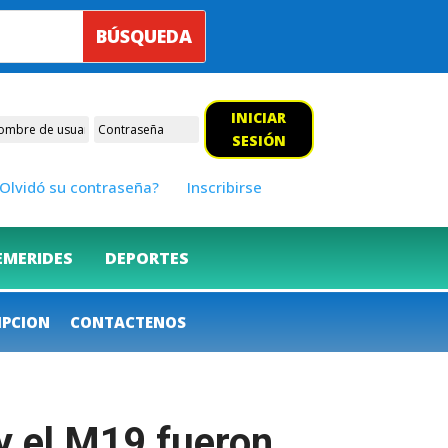
INICIAR
SESIÓN
Olvidó su contraseña?
Inscribirse
EMERIDES
DEPORTES
IPCION
CONTACTENOS
 y el M19 fueron