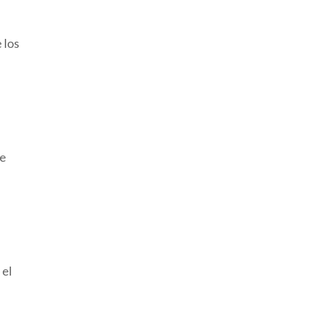
 los
de
 el