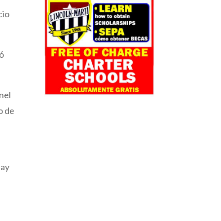
cio
dó
nel
o de
hay