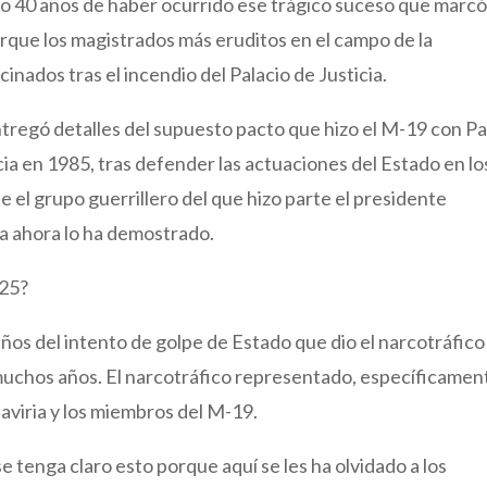
do 40 años de haber ocurrido ese trágico suceso que marcó
porque los magistrados más eruditos en el campo de la
cinados tras el incendio del Palacio de Justicia.
entregó detalles del supuesto pacto que hizo el M-19 con P
cia en 1985, tras defender las actuaciones del Estado en lo
 el grupo guerrillero del que hizo parte el presidente
a ahora lo ha demostrado.
025?
ños del intento de golpe de Estado que dio el narcotráfico
muchos años. El narcotráfico representado, específicamen
Gaviria y los miembros del M-19.
 tenga claro esto porque aquí se les ha olvidado a los