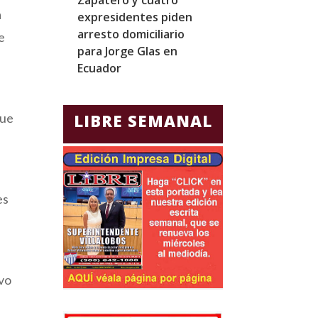
a
expresidentes piden
realizar el mar
arresto domiciliario
noveno vuelo 
e
para Jorge Glas en
Starship desd
Ecuador
que
LIBRE SEMANAL
es
avo