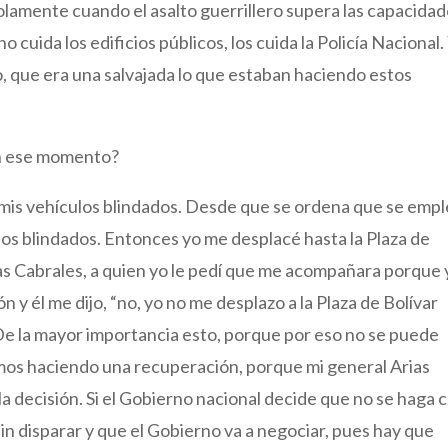
solamente cuando el asalto guerrillero supera las capacida
no cuida los edificios públicos, los cuida la Policía Nacional.
 que era una salvajada lo que estaban haciendo estos
en ese momento?
n mis vehículos blindados. Desde que se ordena que se emp
los blindados. Entonces yo me desplacé hasta la Plaza de
ias Cabrales, a quien yo le pedí que me acompañara porque 
y él me dijo, “no, yo no me desplazo a la Plaza de Bolívar
. De la mayor importancia esto, porque por eso no se puede
mos haciendo una recuperación, porque mi general Arias
a decisión. Si el Gobierno nacional decide que no se haga 
 sin disparar y que el Gobierno va a negociar, pues hay que