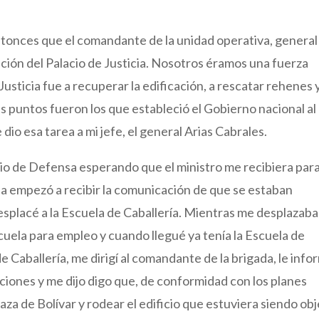
ntonces que el comandante de la unidad operativa, general
ación del Palacio de Justicia. Nosotros éramos una fuerza
Justicia fue a recuperar la edificación, a rescatar rehenes 
 puntos fueron los que estableció el Gobierno nacional al
 dio esa tarea a mi jefe, el general Arias Cabrales.
io de Defensa esperando que el ministro me recibiera par
ria empezó a recibir la comunicación de que se estaban
desplacé a la Escuela de Caballería. Mientras me desplazaba
cuela para empleo y cuando llegué ya tenía la Escuela de
e Caballería, me dirigí al comandante de la brigada, le info
cciones y me dijo digo que, de conformidad con los planes
aza de Bolívar y rodear el edificio que estuviera siendo ob