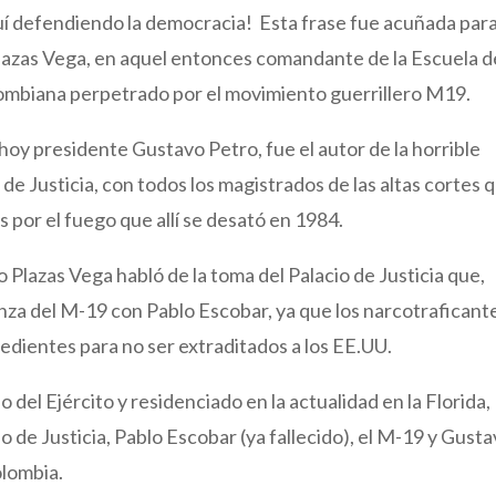
uí defendiendo la democracia! Esta frase fue acuñada par
 Plazas Vega, en aquel entonces comandante de la Escuela d
colombiana perpetrado por el movimiento guerrillero M19.
hoy presidente Gustavo Petro, fue el autor de la horrible
de Justicia, con todos los magistrados de las altas cortes 
os por el fuego que allí se desató en 1984.
o Plazas Vega habló de la toma del Palacio de Justicia que,
nza del M-19 con Pablo Escobar, ya que los narcotraficant
edientes para no ser extraditados a los EE.UU.
 del Ejército y residenciado en la actualidad en la Florida,
io de Justicia, Pablo Escobar (ya fallecido), el M-19 y Gust
olombia.