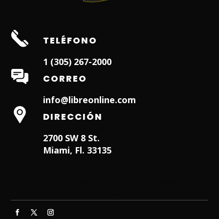
TELÉFONO
1 (305) 267-2000
CORREO
info@libreonline.com
DIRECCIÓN
2700 SW 8 St.
Miami, Fl. 33135
Hialeah Dentist
Dentist in Lauderhill FL
Weston
Dentist
Dentist in Miami Lakes