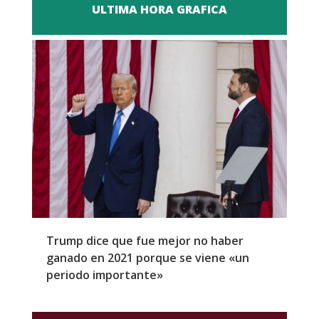
ULTIMA HORA GRAFICA
Trump dice que fue mejor no haber
Z
ganado en 2021 porque se viene «un
a
periodo importante»
E