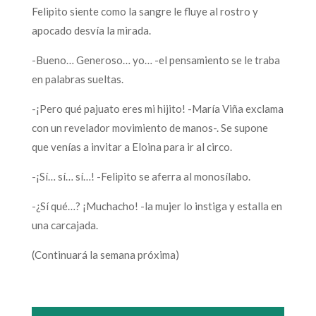
Felipito siente como la sangre le fluye al rostro y
apocado desvía la mirada.
-Bueno… Generoso… yo… -el pensamiento se le traba
en palabras sueltas.
-¡Pero qué pajuato eres mi hijito! -María Viña exclama
con un revelador movimiento de manos-. Se supone
que venías a invitar a Eloina para ir al circo.
-¡Sí… sí… sí…! -Felipito se aferra al monosílabo.
-¿Sí qué…? ¡Muchacho! -la mujer lo instiga y estalla en
una carcajada.
(Continuará la semana próxima)