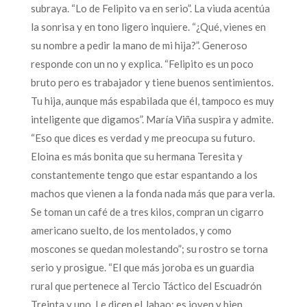
subraya. “Lo de Felipito va en serio”. La viuda acentúa
la sonrisa y en tono ligero inquiere. “¿Qué, vienes en
su nombre a pedir la mano de mi hija?”. Generoso
responde con un no y explica. “Felipito es un poco
bruto pero es trabajador y tiene buenos sentimientos.
Tu hija, aunque más espabilada que él, tampoco es muy
inteligente que digamos”. María Viña suspira y admite.
“Eso que dices es verdad y me preocupa su futuro.
Eloina es más bonita que su hermana Teresita y
constantemente tengo que estar espantando a los
machos que vienen a la fonda nada más que para verla.
Se toman un café de a tres kilos, compran un cigarro
americano suelto, de los mentolados, y como
moscones se quedan molestando”; su rostro se torna
serio y prosigue. “El que más joroba es un guardia
rural que pertenece al Tercio Táctico del Escuadrón
Treinta y uno. Le dicen el Jabao; es joven y bien