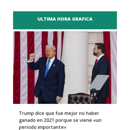
ULTIMA HORA GRAFICA
Trump dice que fue mejor no haber
Z
ganado en 2021 porque se viene «un
a
periodo importante»
E