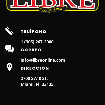
TELÉFONO
1 (305) 267-2000
CORREO
info@libreonline.com
DIRECCIÓN
2700 SW 8 St.
Miami, Fl. 33135
Hialeah Dentist
Dentist in Lauderhill FL
Weston