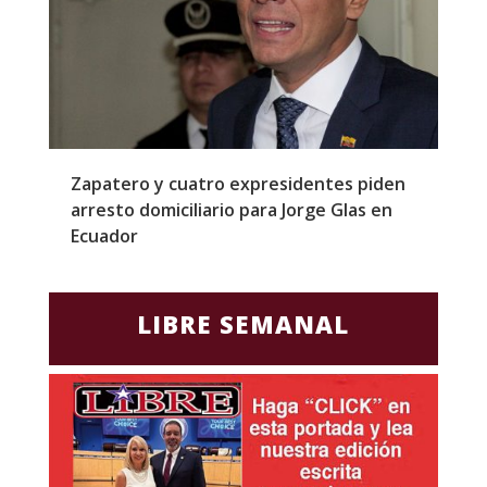
l
Zapatero y cuatro expresidentes piden
S
arresto domiciliario para Jorge Glas en
m
Ecuador
d
LIBRE SEMANAL