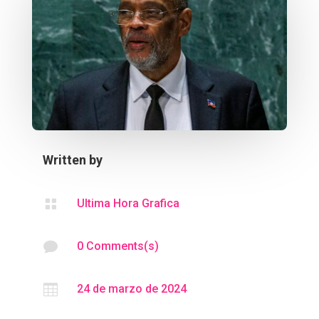
Written by

Ultima Hora Grafica

0 Comments(s)

24 de marzo de 2024