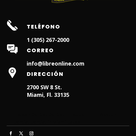
TELÉFONO
1 (305) 267-2000
CORREO
info@libreonline.com
DIRECCIÓN
2700 SW 8 St.
Miami, Fl. 33135
Hialeah Dentist
Dentist in Lauderhill FL
Weston
Dentist
Dentist in Miami Lakes