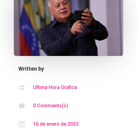
Written by

Ultima Hora Grafica

0 Comments(s)

16 de enero de 2025