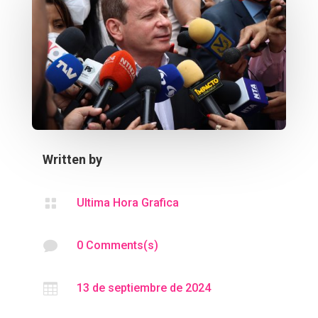
Written by

Ultima Hora Grafica

0 Comments(s)

13 de septiembre de 2024