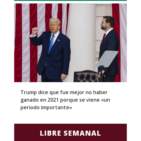
Trump dice que fue mejor no haber
Z
ganado en 2021 porque se viene «un
a
periodo importante»
E
LIBRE SEMANAL