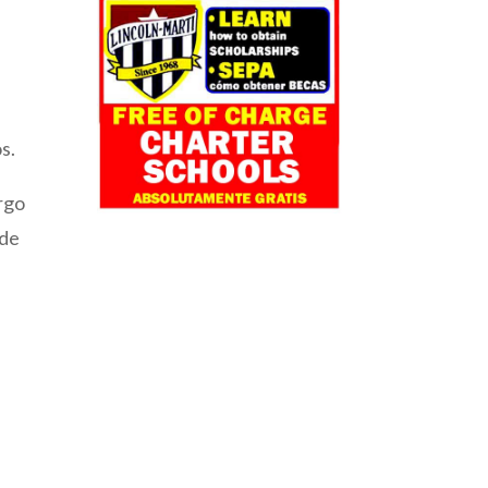
s.
argo
nde