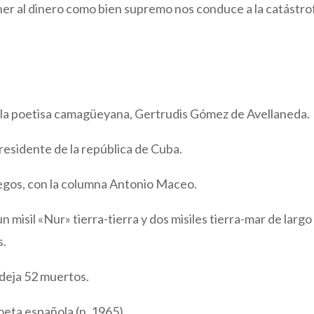
r al dinero como bien supremo nos conduce a la catástrof
de la poetisa camagüeyana, Gertrudis Gómez de Avellaneda.
residente de la república de Cuba.
egos, con la columna Antonio Maceo.
n misil «Nur» tierra-tierra y dos misiles tierra-mar de largo
s.
deja 52 muertos.
eta española (n. 1965).