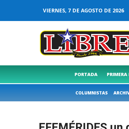
VIERNES, 7 DE AGOSTO DE 202
PORTADA
PRIMERA
COLUMNISTAS
ARCHI
EFEMÉRIDES un dí