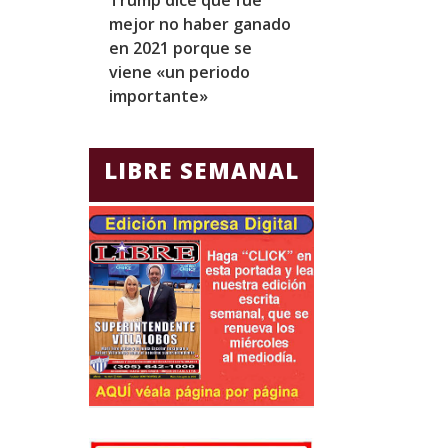
mejor no haber ganado
expresidentes
en 2021 porque se
arresto domicil
viene «un periodo
para Jorge Gla
importante»
Ecuador
LIBRE SEMANAL