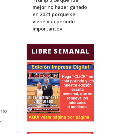
mejor no haber ganado
expresidentes
en 2021 porque se
arresto domicil
viene «un periodo
para Jorge Gla
importante»
Ecuador
LIBRE SEMANAL
rio
ra