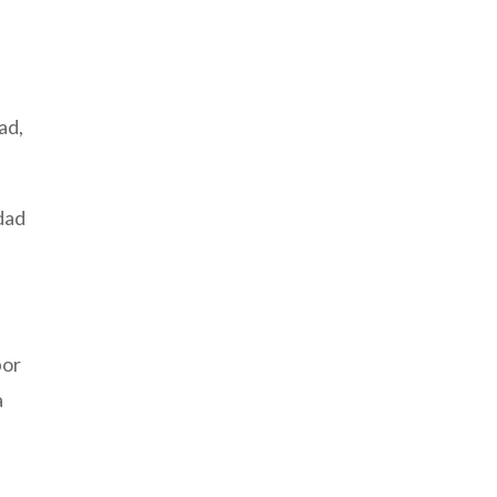
ad,
dad
por
a