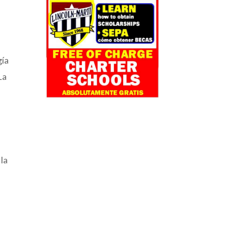
gía
La
 la