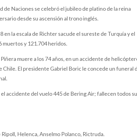
de Naciones se celebró el jubileo de platino de la reina
ersario desde su ascensión al trono inglés.
 en la escala de Richter sacude el sureste de Turquía y el
56 muertos y 121.704 heridos.
 Piñera muere a los 74 años, en un accidente de helicópter
de Chile. El presidente Gabriel Boric le concede un funeral 
nal.
l accidente del vuelo 445 de Bering Air; fallecen todos s
 Ripoll, Helenca, Anselmo Polanco, Rictruda.