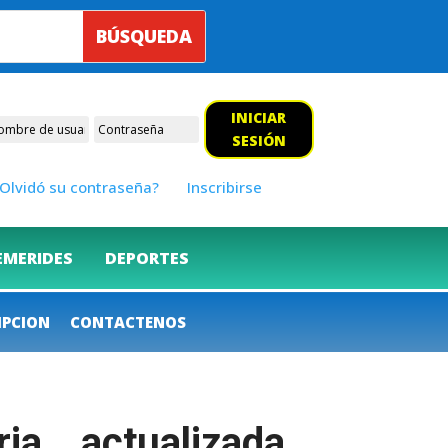
INICIAR
SESIÓN
Olvidó su contraseña?
Inscribirse
EMERIDES
DEPORTES
IPCION
CONTACTENOS
ia… actualizada