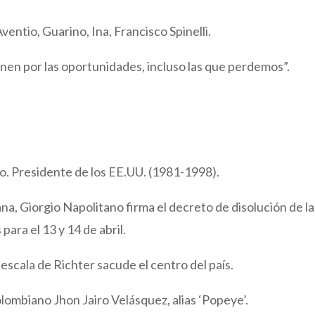
ntio, Guarino, Ina, Francisco Spinelli.
en por las oportunidades, incluso las que perdemos”.
o. Presidente de los EE.UU. (1981-1998).
ana, Giorgio Napolitano firma el decreto de disolución de la
ara el 13 y 14 de abril.
 escala de Richter sacude el centro del país.
olombiano Jhon Jairo Velásquez, alias ‘Popeye’.